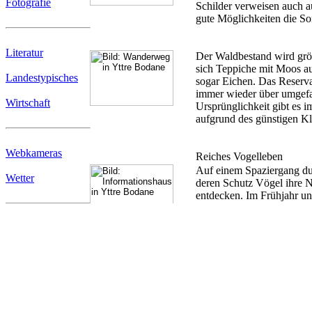
Fotografie
Schilder verweisen auch au
gute Möglichkeiten die So
Literatur
Der Waldbestand wird grö
sich Teppiche mit Moos au
Landestypisches
sogar Eichen. Das Reserva
immer wieder über umgefa
Wirtschaft
Ursprünglichkeit gibt es i
aufgrund des günstigen Kl
Webkameras
Reiches Vogelleben
Auf einem Spaziergang dur
Wetter
deren Schutz Vögel ihre N
entdecken. Im Frühjahr u
verschieden Möwenarten ha
die Zugvögel Yttre Bodane
Download
Links
Man erlebt Yttre Bodane 
Nach kurzer Gehzeit biete
Rundwanderwegen zu wähle
Sitzunterlage mitzunehme
Felsenrücken im Schärenga