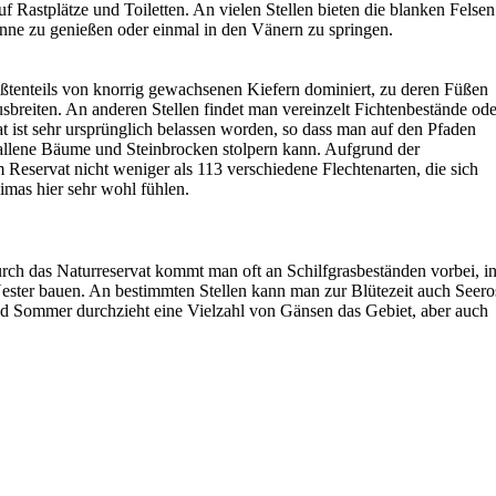
f Rastplätze und Toiletten. An vielen Stellen bieten die blanken Felsen
nne zu genießen oder einmal in den Vänern zu springen.
ßtenteils von knorrig gewachsenen Kiefern dominiert, zu deren Füßen
sbreiten. An anderen Stellen findet man vereinzelt Fichtenbestände ode
t ist sehr ursprünglich belassen worden, so dass man auf den Pfaden
llene Bäume und Steinbrocken stolpern kann. Aufgrund der
m Reservat nicht weniger als 113 verschiedene Flechtenarten, die sich
imas hier sehr wohl fühlen.
ch das Naturreservat kommt man oft an Schilfgrasbeständen vorbei, i
ester bauen. An bestimmten Stellen kann man zur Blütezeit auch Seer
nd Sommer durchzieht eine Vielzahl von Gänsen das Gebiet, aber auch
ben hier ihr Revier. Insbesondere im Herbst lohnt sich ein Besuch, w
 als Zwischenstation auf ihrer Reise in den Süden benutzen.
am Besten, wenn man von Parkplatz den markierten Wanderwegen folgt
t sich einem die Möglichkeit zwischen längeren und kürzeren
n. Alle kommen wieder am Parkplatz heraus. Es empfiehlt sich eine
n, um während der Wanderung auf einem der zahlreichen blanken
rten zu pausieren. Eine Thermoskanne mit Tee oder Kaffee trägt zu ei