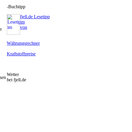
-Buchtipp
fjell.de Lesetipp
im
von
r
Währungsrechner
Kraftstoffpreise
n
Wetter
osen
bei fjell.de
enn
Not a valid button - please go to
http://www.wetter.com/apps_und_mehr/website/homepagewidget/
to get the newest version.
Not a valid button - please go to
.
http://www.wetter.com/apps_und_mehr/website/homepagewidget/
to get the newest version.
ner