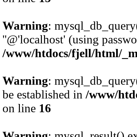
Warning
: mysql_db_query(
''@'localhost' (using passw
/www/htdocs/fjell/html/_m
Warning
: mysql_db_query()
be established in
/www/htdo
on line
16
Warning
: mysql_result() e