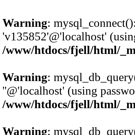
Warning
: mysql_connect():
'v135852'@'localhost' (usi
/www/htdocs/fjell/html/_m
Warning
: mysql_db_query(
''@'localhost' (using passw
/www/htdocs/fjell/html/_m
Warning
: mysql_db_query()