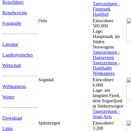
Reiseführer
Tageszeitung -
Finnmark
Reiseberichte
Dagblad
Oslo
Einwohner:
Fotografie
509.000
Lage:
Hauptstadt, im
Süden
Literatur
Norwegens
Tageszeitung -
Landestypisches
Dagsavisen
Tageszeitung -
Wirtschaft
Dagbladet
Webkamera
Sogndal
Einwohner:
6.000
Webkameras
Lage: am
längsten Fjord,
Wetter
dem Sognefjord
in Südnorwegen
Tageszeitung -
Sogn Avis
Download
Spitzbergen
Einwohner:
3.200
Links